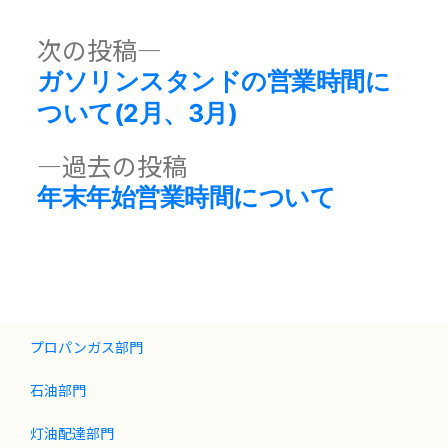
ゴ
リ
次
次の投稿
投
ー:
の
ガソリンスタンドの営業時間に
稿
投
ついて(2月、3月)
稿:
ナ
過
過去の投稿
去
年末年始営業時間について
ビ
の
投
ゲ
稿:
ー
プロパンガス部門
シ
石油部門
ョ
灯油配達部門