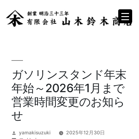
コ
ン
テ
ン
ツ
へ
ス
ガソリンスタンド年末
キ
年始～2026年1月まで
ッ
プ
営業時間変更のお知ら
せ
投
yamakisuzuki
2025年12月30日