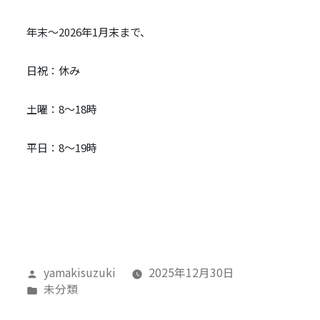
業
時
年末～2026年1月末まで、
間
変
日祝：休み
更
の
土曜：8～18時
お
知
ら
平日：8～19時
せ
に
投
yamakisuzuki
2025年12月30日
稿
カ
未分類
者:
テ