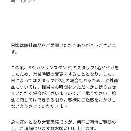
稿
ガ
コメント
者:
ソ
リ
ン
ス
タ
ン
日頃は弊社商品をご愛顧いただきありがとうございま
ド
す。
年
末
この度、SS(ガソリンスタンド)のスタッフ1名がケガを
年
したため、営業時間の変更をすることとなりました。
始
日によってはスタッフが2名の場合もあるため、油外商
～
品については、相当なお時間をいただくかお断りさせ
2026
ていただく場合がございますのでご了承ください。給
年
油に関してはできうる限りお客様にご迷惑をおかけし
1
ないようさせていただきます。
月
ま
急な案内となり大変恐縮ですが、何卒ご事情ご賢察の
で
上、ご理解賜ります様お願い申し上げます。
営