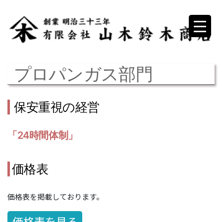
コ
ン
テ
ン
プロパンガス部門
ツ
へ
ス
保安重視の経営
キ
「24時間体制」
ッ
プ
価格表
価格表を掲載しております。
価格表を見る